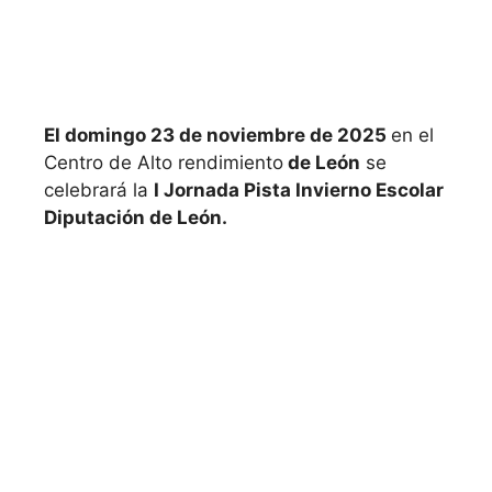
El domingo 23 de noviembre de 2025
en el
Centro de Alto rendimiento
de León
se
celebrará la
I Jornada Pista Invierno Escolar
Diputación de León.