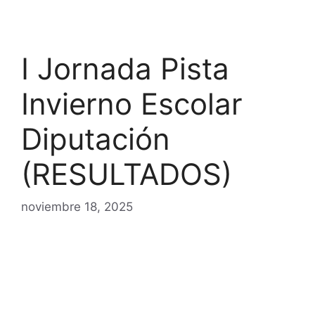
I Jornada Pista
Invierno Escolar
Diputación
(RESULTADOS)
noviembre 18, 2025