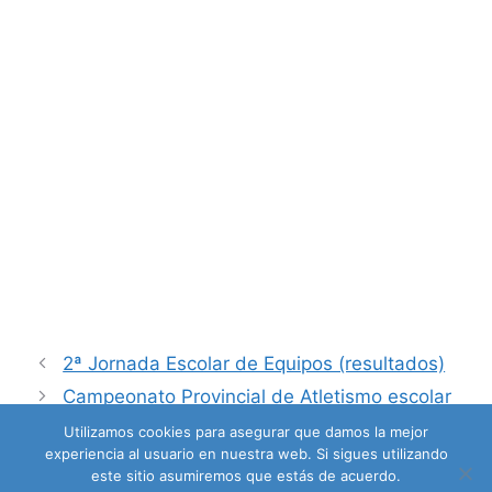
2ª Jornada Escolar de Equipos (resultados)
Campeonato Provincial de Atletismo escolar
Infantil y Cadete (RESULTADOS Y FOTOS)
Utilizamos cookies para asegurar que damos la mejor
experiencia al usuario en nuestra web. Si sigues utilizando
este sitio asumiremos que estás de acuerdo.
© DELEGACIÓN LEONESA DE ATLETISMO 2026